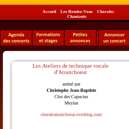
Accueil
Les Rendez-Vous
Chorales
Chantants
Les Ateliers de technique vocale
d'Atoutchoeur
animé par
Christophe Jean-Baptiste
Clos des Capucins
Meylan
choraleatoutchoeur.overblog.com/