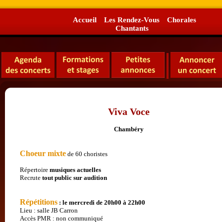
Accueil
Les Rendez-Vous
Chorales
Chantants
Viva Voce
Chambéry
Choeur mixte
de 60 choristes
Répertoire
musiques actuelles
Recrute
tout public
sur audition
Répétitions
: le mercredi de 20h00 à 22h00
Lieu : salle JB Carron
Accès PMR : non communiqué