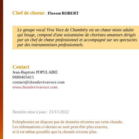
Chef de choeur
:
Florent ROBERT
Le groupe vocal Viva Voce de Chambéry est un chœur mixte adulte
qui bouge, composé d'une soixantaine de choristes amateurs dirigés
par un chef de chœur professionnel et accompagné sur ses spectacles
par des instrumentistes professionnels.
Contact
Jean-Baptiste POPULAIRE
0680403411
contact@choralevivavoce.com
www.choralevivavoce.com
Dernière mise à jour : 23/11/2022
Foliephonies ne dispose pas de données récentes sur cette chorale.
Les informations ci-dessus ne sont peut-être plus exactes,
et il est même possible que la chorale n'existe plus.