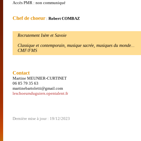
Accès PMR : non communiqué
Chef de choeur
:
Robert COMBAZ
Recrutement Isère et Savoie
Classique et contemporain, musique sacrée, musiques du monde...
CMF/FMS
Contact
Martine MEUNIER-CURTINET
06 85 79 35 63
martinebartoletti@gmail.com
leschoeursduguiers.opentalent.fr
Dernière mise à jour : 19/12/2023