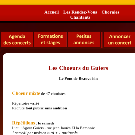
Accueil
Les Rendez-Vous
Chorales
Chantants
Les Choeurs du Guiers
Le Pont-de-Beauvoisin
Choeur mixte
de 47 choristes
Répertoire
varié
Recrute
tout public
sans audition
Répétitions
: le samedi
Lieu : Agora Guiers - rue jean Jaurès ZI la Baronnie
1 samedi par mois en tutti + 1 tutti/mois