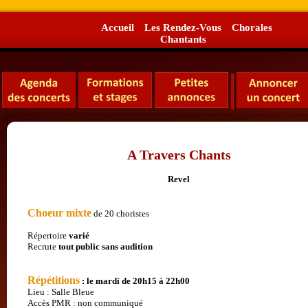
Accueil
Les Rendez-Vous
Chorales
Chantants
A Travers Chants
Revel
Choeur mixte
de 20 choristes
Répertoire
varié
Recrute
tout public
sans audition
Répétitions
: le mardi de 20h15 à 22h00
Lieu : Salle Bleue
Accès PMR : non communiqué