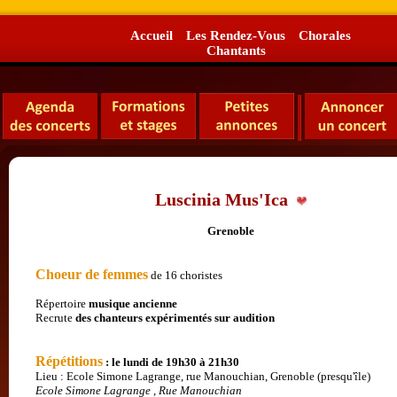
Accueil
Les Rendez-Vous
Chorales
Chantants
Luscinia Mus'Ica
Grenoble
Choeur de femmes
de 16 choristes
Répertoire
musique ancienne
Recrute
des chanteurs expérimentés
sur audition
Répétitions
: le lundi de 19h30 à 21h30
Lieu : Ecole Simone Lagrange, rue Manouchian, Grenoble (presqu'île)
Ecole Simone Lagrange , Rue Manouchian