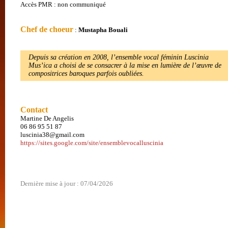
Accès PMR : non communiqué
Chef de choeur
:
Mustapha Bouali
Depuis sa création en 2008, l’ensemble vocal féminin Luscinia
Mus’ica a choisi de se consacrer à la mise en lumière de l’œuvre de
compositrices baroques parfois oubliées.
Contact
Martine De Angelis
06 86 95 51 87
luscinia38@gmail.com
https://sites.google.com/site/ensemblevocalluscinia
Dernière mise à jour : 07/04/2026