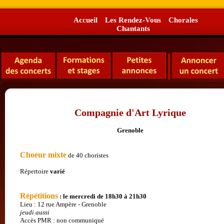
Accueil
Les Rendez-Vous
Chorales
Chantants
Compagnie d'Art Lyrique
Grenoble
Choeur mixte
de 40 choristes
Répertoire
varié
Répétitions
: le mercredi de 18h30 à 21h30
Lieu : 12 rue Ampère - Grenoble
jeudi aussi
Accès PMR : non communiqué