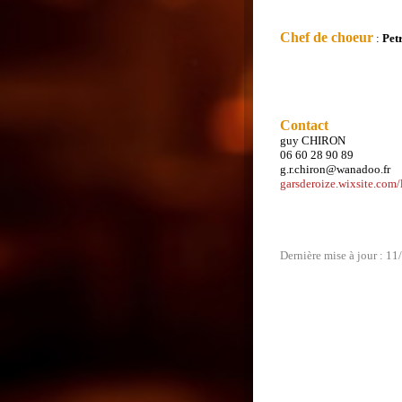
Chef de choeur
:
Pet
Contact
guy CHIRON
06 60 28 90 89
g.r.chiron@wanadoo.fr
garsderoize.wixsite.com/
Dernière mise à jour : 1