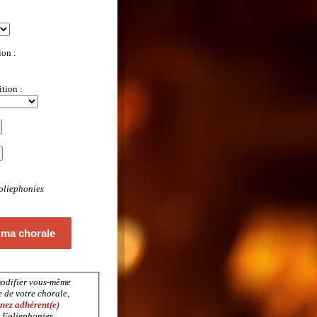
ion :
ition :
oliephonies
 ma chorale
odifier vous-même
e de votre chorale,
nez adhérent(e)
 Foliephonies