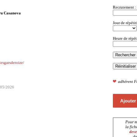
Recrutement :
ru Casanova
Jour de répétit
Heure de répét
lesgarsderoize/
adhérent F
1/05/2026
Ajouter
Pour m
la fich
deve
de