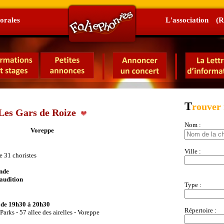
orales
L'association
(R
T
rouver
Les Gars de Roize
Nom :
Voreppe
Ville :
e 31 choristes
nde
audition
Type :
 de 19h30 à 20h30
Répertoire :
Parks - 57 allee des airelles - Voreppe