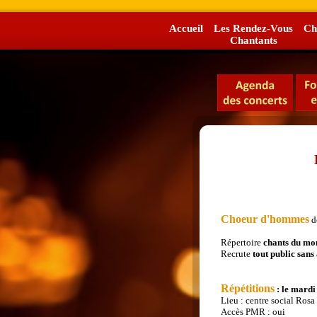
Accueil
Les Rendez-Vous
Ch
Chantants
Choeur d'hommes
d
Répertoire
chants du mo
Recrute
tout public
sans 
Répétitions
: le mardi
Lieu : centre social Rosa 
Accès PMR : oui