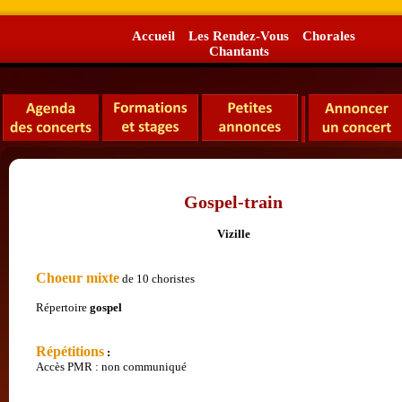
Accueil
Les Rendez-Vous
Chorales
Chantants
Gospel-train
Vizille
Choeur mixte
de 10 choristes
Répertoire
gospel
Répétitions
:
Accès PMR : non communiqué