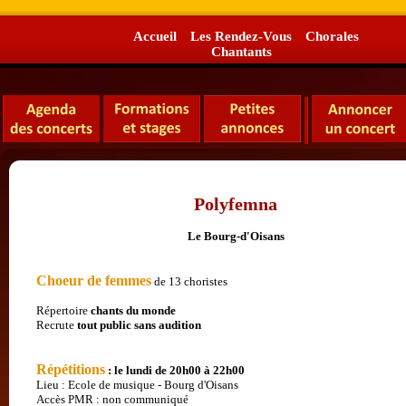
Accueil
Les Rendez-Vous
Chorales
Chantants
Polyfemna
Le Bourg-d'Oisans
Choeur de femmes
de 13 choristes
Répertoire
chants du monde
Recrute
tout public
sans audition
Répétitions
: le lundi de 20h00 à 22h00
Lieu : Ecole de musique - Bourg d'Oisans
Accès PMR : non communiqué